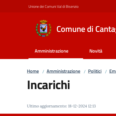
Vai al contenuto
Vai alla navigazione
Vai al footer
Unione dei Comuni Val di Bisenzio
Comune di Canta
Amministrazione
Novità
Home
Amministrazione
Politici
Ema
/
/
/
Incarichi
Ultimo aggiornamento
:
18-12-2024 12:13