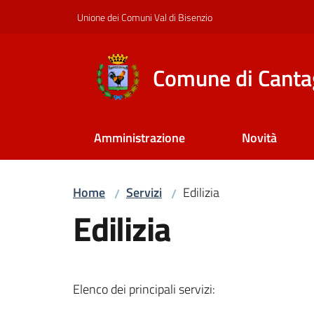
Vai al contenuto
Vai alla navigazione
Vai al footer
Unione dei Comuni Val di Bisenzio
Comune di Canta
Amministrazione
Novità
Home
Servizi
Edilizia
/
/
Edilizia
Elenco dei principali servizi: