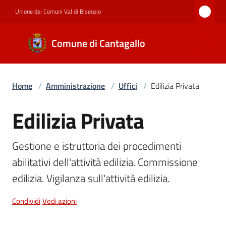
Vai al contenuto
Vai alla navigazione
Vai al footer
Unione dei Comuni Val di Bisenzio
Comune di
Comune di Cantagallo
Cantagallo
Home
/
Amministrazione
/
Uffici
/
Edilizia Privata
Amministrazione
Edilizia Privata
Salta al contenuto
Novità
Gestione e istruttoria dei procedimenti 
abilitativi dell'attività edilizia. Commissione 
Servizi
edilizia. Vigilanza sull'attività edilizia.
Condividi
Vedi azioni
Documenti