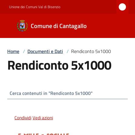
Vai al contenuto
Vai alla navigazione
Vai al footer
Unione dei Comuni Val di Bisenzio
Comune di
Comune di Cantagallo
Cantagallo
Home
/
Documenti e Dati
/
Rendiconto 5x1000
Amministrazione
Rendiconto 5x1000
Novità
Servizi
Condividi
Vedi azioni
Documenti