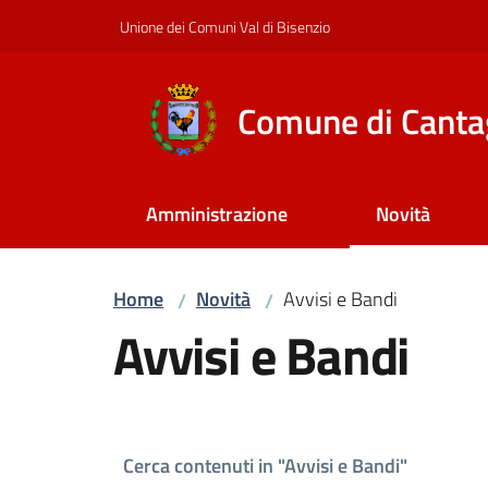
Vai al contenuto
Vai alla navigazione
Vai al footer
Unione dei Comuni Val di Bisenzio
Comune di Canta
Amministrazione
Novità
Home
Novità
Avvisi e Bandi
/
/
Avvisi e Bandi