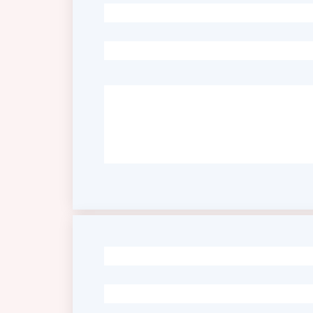
-
-
-
-