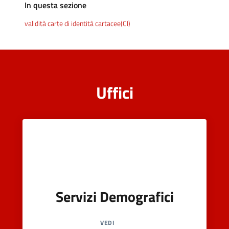
e
In questa sezione
dati
validità carte di identità cartacee(CI)
Uffici
Argomenti
Seguici
su
Servizi Demografici
VEDI