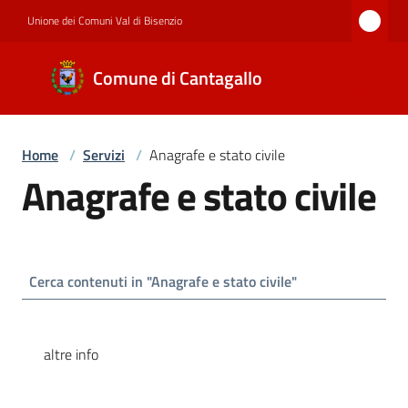
Vai al contenuto
Vai alla navigazione
Vai al footer
Unione dei Comuni Val di Bisenzio
Comune di
Comune di Cantagallo
Cantagallo
Home
/
Servizi
/
Anagrafe e stato civile
Amministrazione
Anagrafe e stato civile
Novità
Servizi
altre info
Documenti