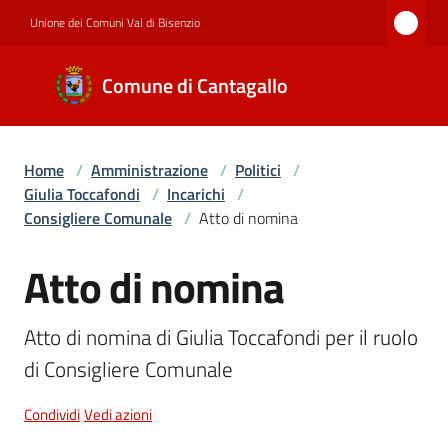
Vai al contenuto
Vai alla navigazione
Vai al footer
Unione dei Comuni Val di Bisenzio
Comune di
Comune di Cantagallo
Cantagallo
Home
/
Amministrazione
/
Politici
/
Amministrazione
Giulia Toccafondi
/
Incarichi
/
Consigliere Comunale
/
Atto di nomina
Novità
Atto di nomina
Salta al contenuto
Atto di nomina di Giulia Toccafondi per il ruolo 
Servizi
di Consigliere Comunale
Condividi
Vedi azioni
Documenti