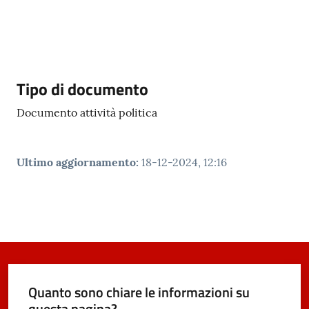
e
dati
Descrizione
Tipo di documento
Documento attività politica
Argomenti
Ultimo aggiornamento
:
18-12-2024, 12:16
Seguici
su
Quanto sono chiare le informazioni su
questa pagina?