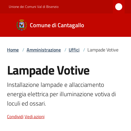
Vai al contenuto
Vai alla navigazione
Vai al footer
Unione dei Comuni Val di Bisenzio
Comune di
Comune di Cantagallo
Cantagallo
Home
/
Amministrazione
/
Uffici
/
Lampade Votive
Amministrazione
Lampade Votive
Salta al contenuto
Novità
Installazione lampade e allacciamento 
energia elettrica per illuminazione votiva di 
Servizi
loculi ed ossari.
Condividi
Vedi azioni
Documenti