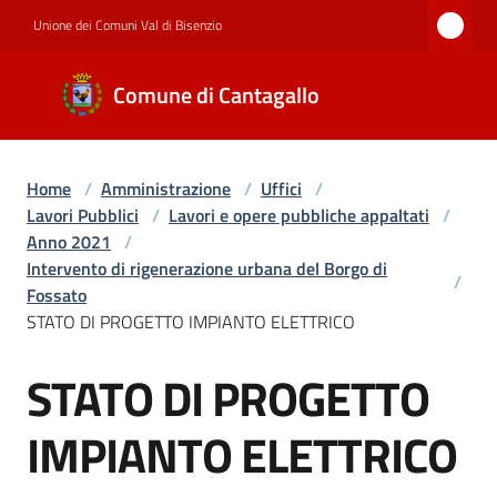
Vai al contenuto
Vai alla navigazione
Vai al footer
Unione dei Comuni Val di Bisenzio
Comune di
Comune di Cantagallo
Cantagallo
Home
/
Amministrazione
/
Uffici
/
Amministrazione
Lavori Pubblici
/
Lavori e opere pubbliche appaltati
/
Anno 2021
/
Intervento di rigenerazione urbana del Borgo di
/
Novità
Fossato
STATO DI PROGETTO IMPIANTO ELETTRICO
STATO DI PROGETTO
Salta al contenuto
Servizi
IMPIANTO ELETTRICO
Documenti