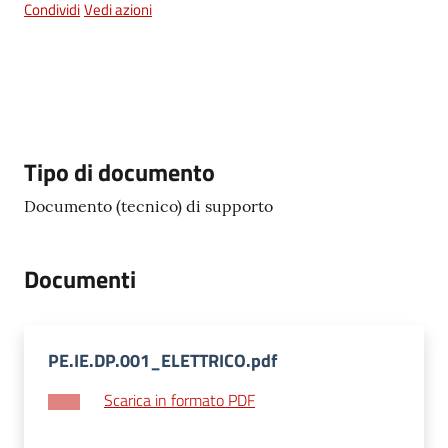
e
Condividi
Vedi azioni
dati
Descrizione
Tipo di documento
Argomenti
Documento (tecnico) di supporto
Seguici
Documenti
su
PE.IE.DP.001_ELETTRICO.pdf
Scarica in formato PDF