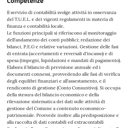
Competenze
e
dati
Il servizio di contabilità svolge attività in osservanza
del T.U.E.L. e dei vigenti regolamenti in materia di
finanza e contabilità locale.
Le funzioni principali si riferiscono al monitoraggio
dell'andamento dei conti pubblici; redazione dei
bilanci, P.E.G e relative variazioni. Gestione delle fasi
Argomenti
di entrata (accertamenti e reversali d'incasso) e di
spesa (impegni, liquidazioni e mandati di pagamento).
Elabora il bilancio di previsione annuale ed i
documenti connessi, provvedendo alle fasi di verifica
Seguici
degli equilibri finanziari e all'assestamento, e il
su
rendiconto di gestione (Conto Consuntivo). Si occupa
della stesura del bilancio economico e della
rilevazione sistematica dei dati sulle attività di
gestione del Comune a contenuto economico-
patrimoniale. Provvede inoltre alla predisposizione e
alla raccolta di dati contabili ed extracontabili