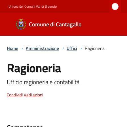
Vai al contenuto
Vai alla navigazione
Vai al footer
Unione dei Comuni Val di Bisenzio
Comune di
Comune di Cantagallo
Cantagallo
Home
/
Amministrazione
/
Uffici
/
Ragioneria
Amministrazione
Ragioneria
Salta al contenuto
Novità
Ufficio ragioneria e contabilità
Condividi
Vedi azioni
Servizi
Documenti