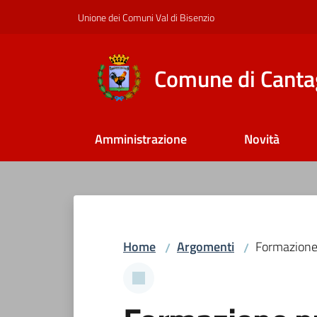
Vai al contenuto
Vai alla navigazione
Vai al footer
Unione dei Comuni Val di Bisenzio
Comune di Canta
Amministrazione
Novità
Home
Argomenti
Formazione
/
/