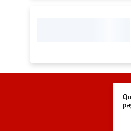
Qu
pa
Valut