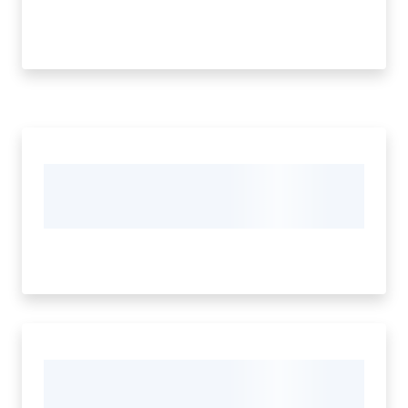
e
dati
Argomenti
Menu selezionato
Seguici
su