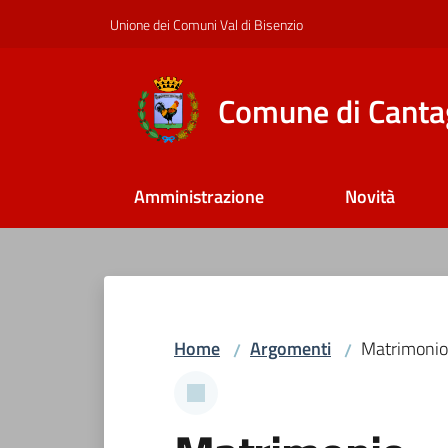
Vai al contenuto
Vai alla navigazione
Vai al footer
Unione dei Comuni Val di Bisenzio
Comune di Canta
Amministrazione
Novità
Home
Argomenti
Matrimonio
/
/