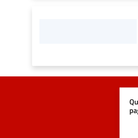
Qu
pa
Valut