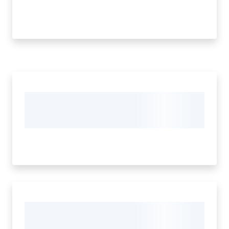
e
dati
Argomenti
Menu selezionato
Seguici
su