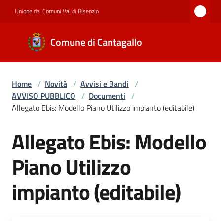
Vai al contenuto
Vai alla navigazione
Vai al footer
Unione dei Comuni Val di Bisenzio
Comune di
Comune di Cantagallo
Cantagallo
Home
/
Novità
/
Avvisi e Bandi
/
Amministrazione
AVVISO PUBBLICO
/
Documenti
/
Allegato Ebis: Modello Piano Utilizzo impianto (editabile)
Novità
Allegato Ebis: Modello
Piano Utilizzo
Servizi
impianto (editabile)
Documenti