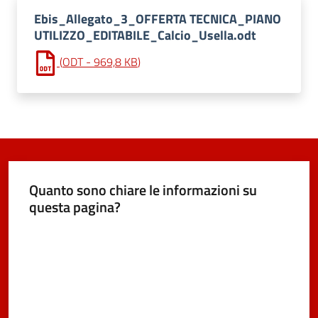
e
dati
Ebis_Allegato_3_OFFERTA TECNICA_PIANO
UTILIZZO_EDITABILE_Calcio_Usella.odt
(
ODT
-
969,8 KB
)
Argomenti
Quanto sono chiare le informazioni su
Seguici
questa pagina?
su
Valuta da 1 a 5 stelle