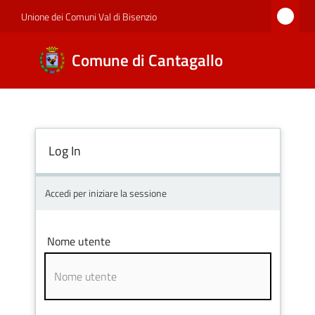
Vai al contenuto
Vai alla navigazione
Vai al footer
Unione dei Comuni Val di Bisenzio
Comune di
Comune di Cantagallo
Cantagallo
Amministrazione
Log In
Novità
Accedi per iniziare la sessione
Nome utente
Servizi
Documenti