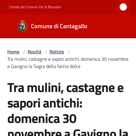
Vai al contenuto
Vai alla navigazione
Vai al footer
Unione dei Comuni Val di Bisenzio
Comune di
Comune di Cantagallo
Cantagallo
Home
/
Novità
/
Notizie
/
Amministrazione
Tra mulini, castagne e sapori antichi: domenica 30 novembre
a Gavigno la Sagra della farina dolce
Novità
Tra mulini, castagne e
Salta al contenuto
sapori antichi:
Servizi
domenica 30
novembre a Gavigno la
Documenti