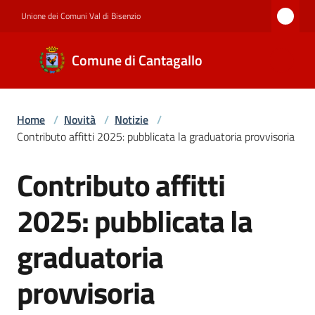
Vai al contenuto
Vai alla navigazione
Vai al footer
Unione dei Comuni Val di Bisenzio
Comune di
Comune di Cantagallo
Cantagallo
Home
/
Novità
/
Notizie
/
Amministrazione
Contributo affitti 2025: pubblicata la graduatoria provvisoria
Contributo affitti
Salta al contenuto
Novità
2025: pubblicata la
Servizi
graduatoria
provvisoria
Documenti