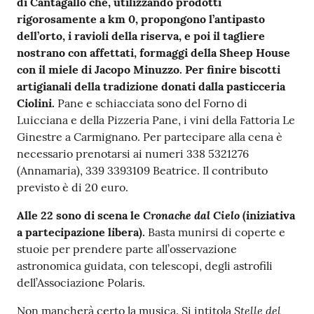
di Cantagallo che, utilizzando prodotti
rigorosamente a km 0, propongono l’antipasto
dell’orto, i ravioli della riserva, e poi il tagliere
nostrano con affettati, formaggi della Sheep House
con il miele di Jacopo Minuzzo. Per finire biscotti
artigianali della tradizione donati dalla pasticceria
Ciolini.
Pane e schiacciata sono del Forno di
Luicciana e della Pizzeria Pane, i vini della Fattoria Le
Ginestre a Carmignano. Per partecipare alla cena è
necessario prenotarsi ai numeri 338 5321276
(Annamaria), 339 3393109 Beatrice. Il contributo
previsto è di 20 euro.
Cronache dal Cielo
Alle 22 sono di scena le
(iniziativa
a partecipazione libera).
Basta munirsi di coperte e
stuoie per prendere parte all’osservazione
astronomica guidata, con telescopi, degli astrofili
dell’Associazione Polaris.
Stelle del
Non mancherà certo la musica. Si intitola