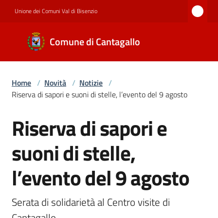
Vai al contenuto
Vai alla navigazione
Vai al footer
Unione dei Comuni Val di Bisenzio
Comune di
Comune di Cantagallo
Cantagallo
Home
/
Novità
/
Notizie
/
Amministrazione
Riserva di sapori e suoni di stelle, l’evento del 9 agosto
Riserva di sapori e
Salta al contenuto
Novità
suoni di stelle,
Servizi
l’evento del 9 agosto
Serata di solidarietà al Centro visite di 
Documenti
Cantagallo
