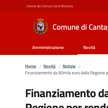
Vai al contenuto
Vai alla navigazione
Vai al footer
Unione dei Comuni Val di Bisenzio
Comune di Canta
Amministrazione
Novità
Home
Novità
Notizie
/
/
/
Finanziamento da 60mila euro dalla Regione p
Salta al contenuto
Finanziamento da
Regione per rende