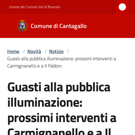
Vai al contenuto
Vai alla navigazione
Vai al footer
Unione dei Comuni Val di Bisenzio
Comune di
Comune di Cantagallo
Cantagallo
Home
/
Novità
/
Notizie
/
Amministrazione
Guasti alla pubblica illuminazione: prossimi interventi a
Carmignanello e a Il Fabbro
Novità
Guasti alla pubblica
Salta al contenuto
illuminazione:
Servizi
prossimi interventi a
Carmignanello e a Il
Documenti