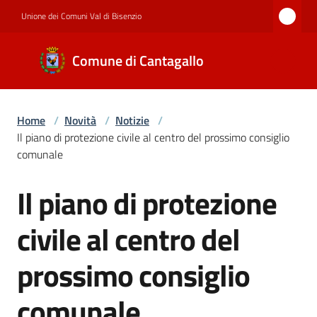
Vai al contenuto
Vai alla navigazione
Vai al footer
Unione dei Comuni Val di Bisenzio
Comune di
Comune di Cantagallo
Cantagallo
Home
/
Novità
/
Notizie
/
Amministrazione
Il piano di protezione civile al centro del prossimo consiglio
comunale
Novità
Il piano di protezione
Salta al contenuto
civile al centro del
Servizi
prossimo consiglio
comunale
Documenti