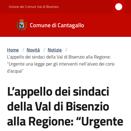
Vai al contenuto
Vai alla navigazione
Vai al footer
Unione dei Comuni Val di Bisenzio
Comune di
Comune di Cantagallo
Cantagallo
Home
/
Novità
/
Notizie
/
Amministrazione
L’appello dei sindaci della Val di Bisenzio alla Regione:
“Urgente una legge per gli interventi nell’alveo dei corsi
d’acqua"
Novità
L’appello dei sindaci
Salta al contenuto
della Val di Bisenzio
Servizi
alla Regione: “Urgente
Documenti