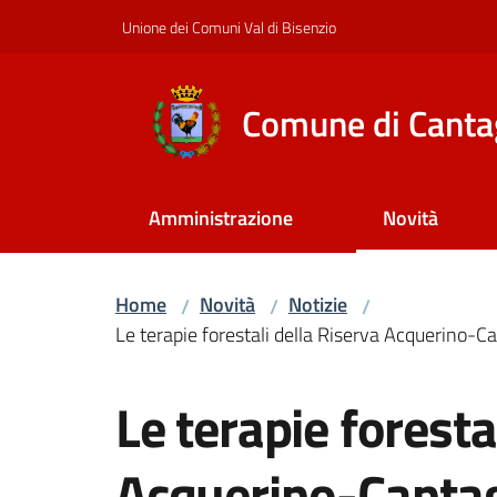
Vai al contenuto
Vai alla navigazione
Vai al footer
Unione dei Comuni Val di Bisenzio
Comune di Canta
Amministrazione
Novità
Home
Novità
Notizie
/
/
/
Le terapie forestali della Riserva Acquerino-C
Salta al contenuto
Le terapie foresta
Acquerino-Cantag