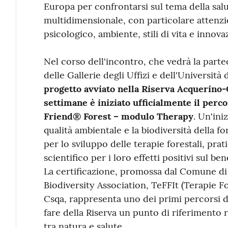
Europa per confrontarsi sul tema della sa
multidimensionale, con particolare attenzio
psicologico, ambiente, stili di vita e innova
Nel corso dell'incontro, che vedrà la part
delle Gallerie degli Uffizi e dell'Università 
progetto avviato nella Riserva Acquerino-
settimane è iniziato ufficialmente il perco
Friend®️ Forest – modulo Therapy
. Un'ini
qualità ambientale e la biodiversità della 
per lo sviluppo delle terapie forestali, prat
scientifico per i loro effetti positivi sul b
La certificazione, promossa dal Comune di
Biodiversity Association, TeFFIt (Terapie For
Csqa, rappresenta uno dei primi percorsi d
fare della Riserva un punto di riferimento 
tra natura e salute.