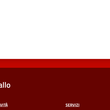
a da 1 a 5 stelle
llo
VITÀ
SERVIZI