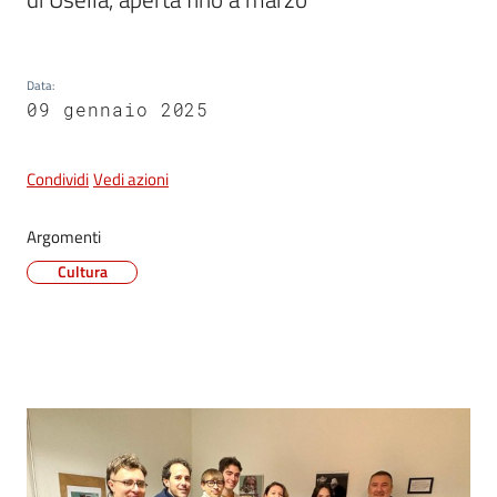
e
dati
Data
:
09 gennaio 2025
Condividi
Vedi azioni
Argomenti
Argomenti
Cultura
Seguici
su