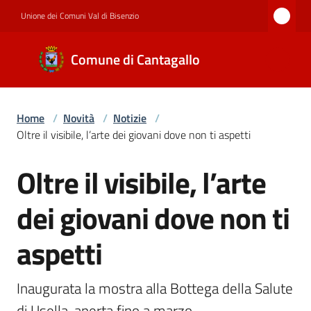
Vai al contenuto
Vai alla navigazione
Vai al footer
Unione dei Comuni Val di Bisenzio
Comune di
Comune di Cantagallo
Cantagallo
Home
/
Novità
/
Notizie
/
Amministrazione
Oltre il visibile, l’arte dei giovani dove non ti aspetti
Oltre il visibile, l’arte
Salta al contenuto
Novità
dei giovani dove non ti
Servizi
aspetti
Inaugurata la mostra alla Bottega della Salute 
Documenti
di Usella, aperta fino a marzo