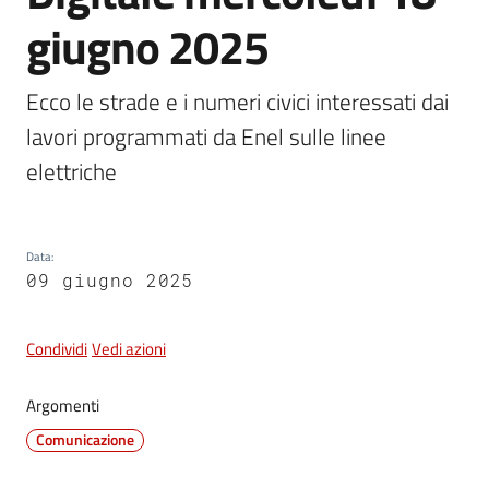
e
giugno 2025
dati
Ecco le strade e i numeri civici interessati dai 
lavori programmati da Enel sulle linee 
elettriche
Argomenti
Data
:
09 giugno 2025
Seguici
su
Condividi
Vedi azioni
Argomenti
Comunicazione