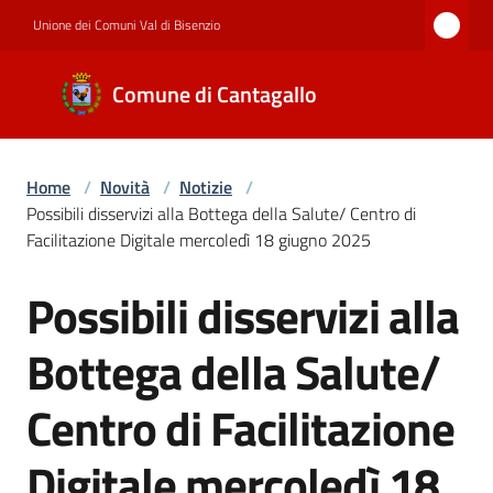
Vai al contenuto
Vai alla navigazione
Vai al footer
Unione dei Comuni Val di Bisenzio
Comune di
Comune di Cantagallo
Cantagallo
Home
/
Novità
/
Notizie
/
Amministrazione
Possibili disservizi alla Bottega della Salute/ Centro di
Facilitazione Digitale mercoledì 18 giugno 2025
Novità
Possibili disservizi alla
Salta al contenuto
Bottega della Salute/
Servizi
Centro di Facilitazione
Digitale mercoledì 18
Documenti