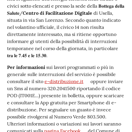
civici sotto elencati e presso la sede della 𝐁𝐨𝐭𝐭𝐞𝐠𝐚 𝐝𝐞𝐥𝐥𝐚
𝐒𝐚𝐥𝐮𝐭𝐞/
Centro di Facilitazione Digitale
di Usella,
situata in via San Lorenzo. Secondo quanto indicato
nel volantino ufficiale, il civico 14 non risulta
direttamente interessato, ma si ritiene opportuno
informare gi utenti della possibilità di interruzioni
temporanee nel corso della giornata, in particolare
𝐭𝐫𝐚 𝐥𝐞 𝟕.𝟒𝟓 𝐞 𝐥𝐞 𝟏𝟓.𝟑𝟎.
Per informazioni
sui lavori programmati o più in
generale sulle interruzioni del servizio è possibile
consultare il sito
e-distribuzione.it
oppure inviare
un Sms al numero 320.2041500 riportando il codice
POD (IT001E...) presente in bolletta, oppure scaricare
e consultare la App gratuita per Smartphone di e-
distribuzione. Per segnalare un guasto è invece
possibile rivolgersi al Numero Verde 803.500.
Ulteriori informazioni o variazioni sui lavori saranno
comunicati sulla
pagina Facebook
del Comune di