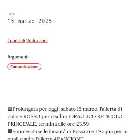
e
dati
Data
:
15 marzo 2025
Condividi
Vedi azioni
Argomenti
Argomenti
Comunicazione
Seguici
su
Contenuto
🟥Prolungata per oggi, sabato 15 marzo, l'allerta di
colore ROSSO per rischio IDRAULICO RETICOLO
PRINCIPALE, termina alle ore 23.59
🟧Sono escluse le località di Fossato e L'Acqua per le
quali risulta l'allerta ARANCIONE