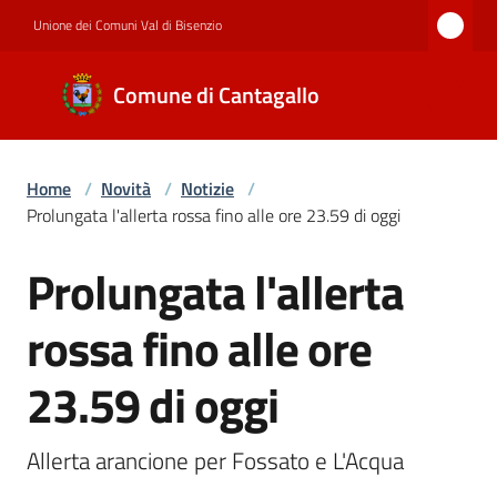
Vai al contenuto
Vai alla navigazione
Vai al footer
Unione dei Comuni Val di Bisenzio
Comune di
Comune di Cantagallo
Cantagallo
Home
/
Novità
/
Notizie
/
Amministrazione
Prolungata l'allerta rossa fino alle ore 23.59 di oggi
Prolungata l'allerta
Salta al contenuto
Novità
rossa fino alle ore
Servizi
23.59 di oggi
Allerta arancione per Fossato e L'Acqua
Documenti