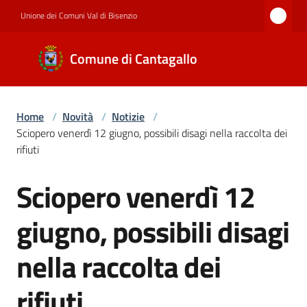
Vai al contenuto
Vai alla navigazione
Vai al footer
Unione dei Comuni Val di Bisenzio
Comune di
Comune di Cantagallo
Cantagallo
Home
/
Novità
/
Notizie
/
Amministrazione
Sciopero venerdì 12 giugno, possibili disagi nella raccolta dei
rifiuti
Novità
Sciopero venerdì 12
Salta al contenuto
giugno, possibili disagi
Servizi
nella raccolta dei
rifiuti
Documenti