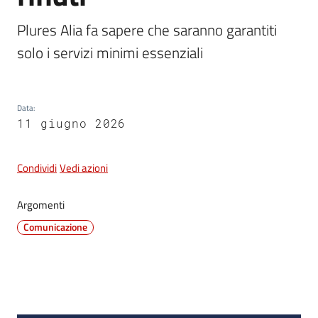
e
dati
Plures Alia fa sapere che saranno garantiti 
solo i servizi minimi essenziali
Data
:
11 giugno 2026
Argomenti
Condividi
Vedi azioni
Seguici
Argomenti
su
Comunicazione