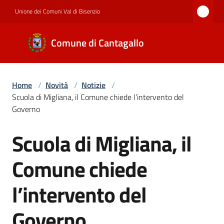
Vai al contenuto
Vai alla navigazione
Vai al footer
Unione dei Comuni Val di Bisenzio
Comune di
Comune di Cantagallo
Cantagallo
Home
/
Novità
/
Notizie
/
Amministrazione
Scuola di Migliana, il Comune chiede l’intervento del
Governo
Novità
Scuola di Migliana, il
Salta al contenuto
Comune chiede
Servizi
l’intervento del
Governo
Documenti