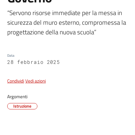
e
dati
“Servono risorse immediate per la messa in 
sicurezza del muro esterno, compromessa la 
progettazione della nuova scuola”
Argomenti
Data
:
28 febbraio 2025
Seguici
Condividi
Vedi azioni
su
Argomenti
Istruzione