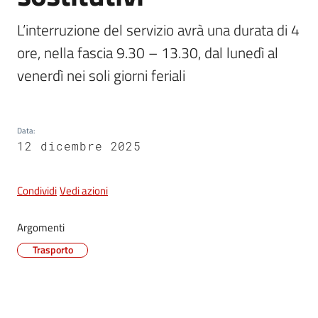
e
dati
L’interruzione del servizio avrà una durata di 4 
ore, nella fascia 9.30 – 13.30, dal lunedì al 
venerdì nei soli giorni feriali
Argomenti
Data
:
12 dicembre 2025
Seguici
Condividi
Vedi azioni
su
Argomenti
Trasporto