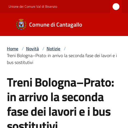
Vai al contenuto
Vai alla navigazione
Vai al footer
Unione dei Comuni Val di Bisenzio
Comune di
Comune di Cantagallo
Cantagallo
Home
/
Novità
/
Notizie
/
Amministrazione
Treni Bologna–Prato: in arrivo la seconda fase dei lavori e i
bus sostitutivi
Novità
Treni Bologna–Prato:
Salta al contenuto
in arrivo la seconda
Servizi
fase dei lavori e i bus
sostitutivi
Documenti