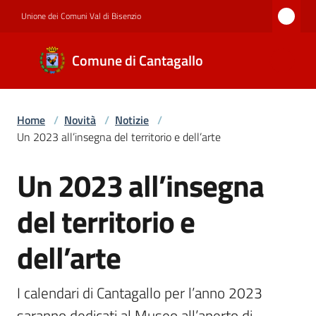
Vai al contenuto
Vai alla navigazione
Vai al footer
Unione dei Comuni Val di Bisenzio
Comune di
Comune di Cantagallo
Cantagallo
Home
/
Novità
/
Notizie
/
Amministrazione
Un 2023 all’insegna del territorio e dell’arte
Un 2023 all’insegna
Salta al contenuto
Novità
del territorio e
Servizi
dell’arte
I calendari di Cantagallo per l’anno 2023 
Documenti
saranno dedicati al Museo all’aperto di 