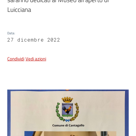
e
dati
Luicciana
Data
:
27 dicembre 2022
Argomenti
Condividi
Vedi azioni
Seguici
su