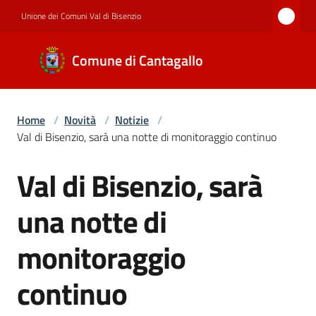
Vai al contenuto
Vai alla navigazione
Vai al footer
Unione dei Comuni Val di Bisenzio
Comune di
Comune di Cantagallo
Cantagallo
Home
/
Novità
/
Notizie
/
Amministrazione
Val di Bisenzio, sarà una notte di monitoraggio continuo
Val di Bisenzio, sarà
Salta al contenuto
Novità
una notte di
Servizi
monitoraggio
continuo
Documenti