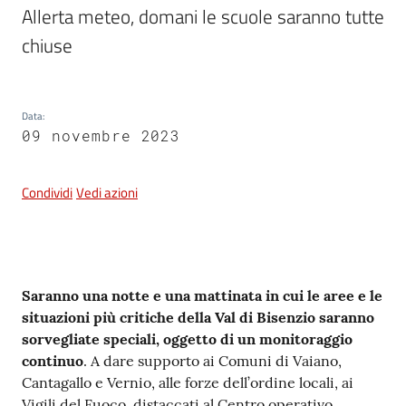
e
Allerta meteo, domani le scuole saranno tutte 
dati
chiuse
Data
:
09 novembre 2023
Argomenti
Condividi
Vedi azioni
Seguici
su
Contenuto
Saranno una notte e una mattinata in cui le aree e le
situazioni più critiche della Val di Bisenzio saranno
sorvegliate speciali, oggetto di un monitoraggio
continuo
. A dare supporto ai Comuni di Vaiano,
Cantagallo e Vernio, alle forze dell’ordine locali, ai
Vigili del Fuoco, distaccati al Centro operativo