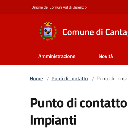
Vai al contenuto
Vai alla navigazione
Vai al footer
Unione dei Comuni Val di Bisenzio
Comune di Canta
Amministrazione
Novità
Home
Punti di contatto
Punto di contat
/
/
Salta al contenuto
Punto di contatto 
Impianti