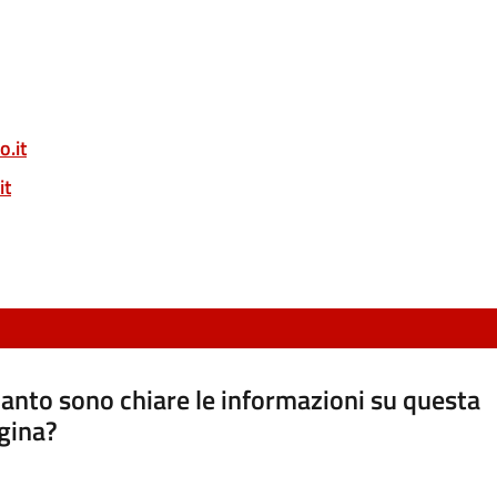
o.it
it
anto sono chiare le informazioni su questa
gina?
a da 1 a 5 stelle