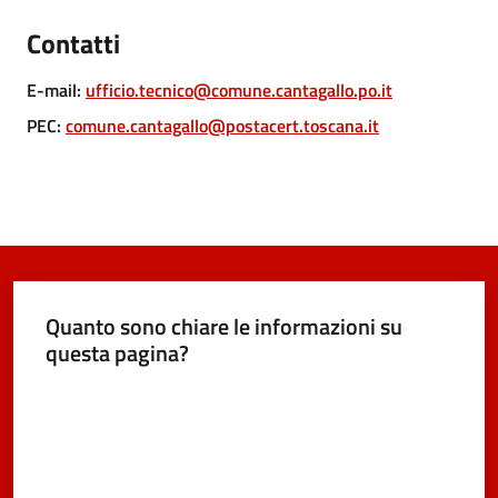
e
dati
Contatti
E-mail
:
ufficio.tecnico@comune.cantagallo.po.it
PEC
:
comune.cantagallo@postacert.toscana.it
Argomenti
Seguici
Quanto sono chiare le informazioni su
su
questa pagina?
Valuta da 1 a 5 stelle