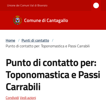
Vai al contenuto
Vai alla navigazione
Vai al footer
Unione dei Comuni Val di Bisenzio
Comune di
Comune di Cantagallo
Cantagallo
Home
/
Punti di contatto
/
Amministrazione
Punto di contatto per: Toponomastica e Passi Carrabili
Punto di contatto per:
Salta al contenuto
Novità
Toponomastica e Passi
Servizi
Carrabili
Condividi
Vedi azioni
Documenti