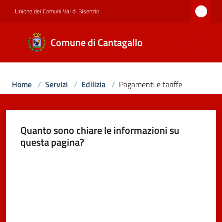
Vai al contenuto
Vai alla navigazione
Vai al footer
Unione dei Comuni Val di Bisenzio
Comune di
Comune di Cantagallo
Cantagallo
Home
/
Servizi
/
Edilizia
/
Pagamenti e tariffe
Amministrazione
Quanto sono chiare le informazioni su
Novità
questa pagina?
Valuta da 1 a 5 stelle
Servizi
Documenti