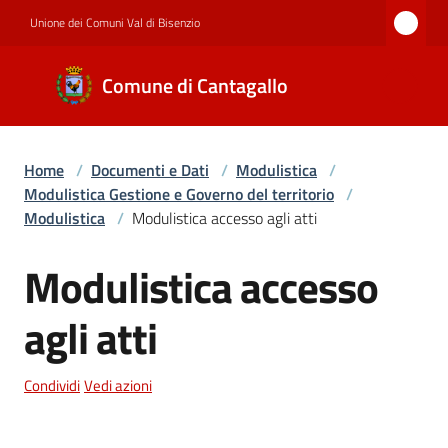
Vai al contenuto
Vai alla navigazione
Vai al footer
Unione dei Comuni Val di Bisenzio
Comune di
Comune di Cantagallo
Cantagallo
Home
/
Documenti e Dati
/
Modulistica
/
Amministrazione
Modulistica Gestione e Governo del territorio
/
Modulistica
/
Modulistica accesso agli atti
Novità
Modulistica accesso
Salta al contenuto
agli atti
Servizi
Condividi
Vedi azioni
Documenti