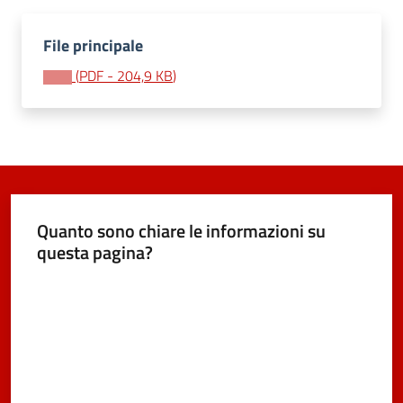
e
dati
File principale
(
PDF
-
204,9 KB
)
Argomenti
Quanto sono chiare le informazioni su
Seguici
questa pagina?
su
Valuta da 1 a 5 stelle