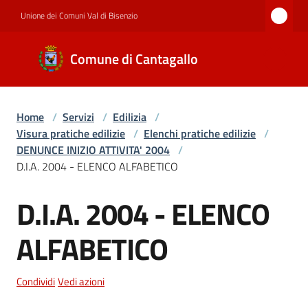
Vai al contenuto
Vai alla navigazione
Vai al footer
Unione dei Comuni Val di Bisenzio
Comune di
Comune di Cantagallo
Cantagallo
Home
/
Servizi
/
Edilizia
/
Amministrazione
Visura pratiche edilizie
/
Elenchi pratiche edilizie
/
DENUNCE INIZIO ATTIVITA' 2004
/
D.I.A. 2004 - ELENCO ALFABETICO
Novità
D.I.A. 2004 - ELENCO
ALFABETICO
Servizi
Condividi
Vedi azioni
Documenti