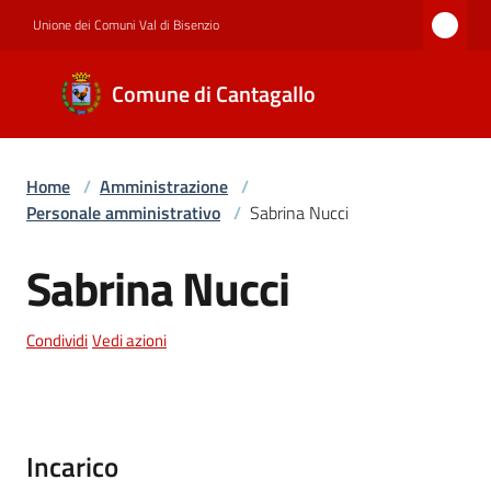
Vai al contenuto
Vai alla navigazione
Vai al footer
Unione dei Comuni Val di Bisenzio
Comune di
Comune di Cantagallo
Cantagallo
Home
/
Amministrazione
/
Amministrazione
Personale amministrativo
/
Sabrina Nucci
Sabrina Nucci
Salta al contenuto
Novità
Condividi
Vedi azioni
Servizi
Incarico
Documenti